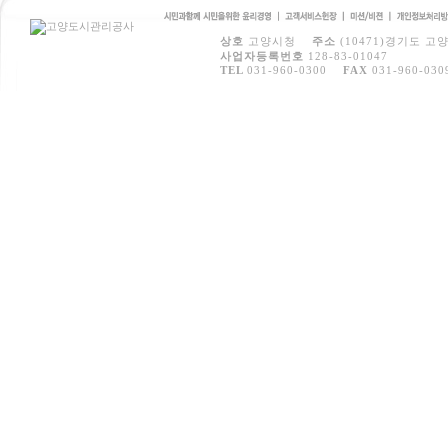
시민과 함께 시민을 위
고객서비스
미션/비전
개인정보처
상호
고양시청
주소
(10471)경기도 고
한 윤리경영
헌장
방침
사업자등록번호
128-83-01047
TEL
031-960-0300
FAX
031-960-030