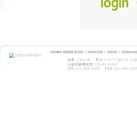
시민과 함께 시민을 위
고객서비스
미션/비전
개인정보처
상호
고양시청
주소
(10471)경기도 고
한 윤리경영
헌장
방침
사업자등록번호
128-83-01047
TEL
031-960-0300
FAX
031-960-030