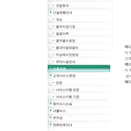
건립효과
시설현황안내
개요
별무리경기장
얼음마루
꽃우물수영장
제1
몸과마음닦음터
이 
마상배드민턴장
고객
부대시설안내
제2
이용약관
이 
‘공
고객서비스헌장
제3
전문
서비스이행 표준
서비스이행 기준
찾아오시는길
셔틀버스
주차장
전화번호안내