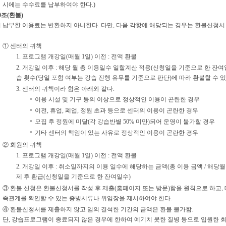
시에는 수수료를 납부하여야 한다.)
0조(환불)
 납부한 이용료는 반환하지 아니한다. 다만, 다음 각항에 해당되는 경우는 환불신청서 
① 센터의 귀책
1. 프로그램 개강일(매월 1일) 이전 : 전액 환불
2. 개강일 이후 : 해당 월 총 이용일수 일할계산 적용(신청일을 기준으로 한 잔
습 횟수(당일 포함 여부는 강습 진행 유무를 기준으로 판단)에 따라 환불할 수 있다.<개정
3. 센터의 귀책이라 함은 아래와 같다.
이용 시설 및 기구 등의 이상으로 정상적인 이용이 곤란한 경우
이전, 휴업, 폐업, 정원 초과 등으로 센터의 이용이 곤란한 경우
모집 후 정원에 미달(각 강습반별 50% 미만)되어 운영이 불가할 경우
기타 센터의 책임이 있는 사유로 정상적인 이용이 곤란한 경우
② 회원의 귀책
1. 프로그램 개강일(매월 1일) 이전 : 전액 환불
2. 개강일 이후 : 취소일까지의 이용 일수에 해당하는 금액(총 이용 금액 / 해당월 
제 후 환급(신청일을 기준으로 한 잔여일수)
③ 환불 신청은 환불신청서를 작성 후 제출(홈페이지 또는 방문)함을 원칙으로 하고,
족관계를 확인할 수 있는 증빙서류나 위임장을 제시하여야 한다.
④ 환불신청서를 제출하지 않고 임의 결석한 기간의 금액은 환불 불가함.
단, 강습프로그램이 종료되지 않은 경우에 한하여 예기치 못한 질병 등으로 입원한 회원