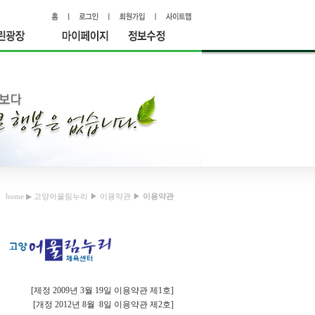
홈
로그인
회원가입
사이트맵
린광장
마이페이
정보수정
지
home
▶
고양어울림누리
▶
이용약관
▶
이용약관
[제정 2009년 3월 19일 이용약관 제1호]
[개정 2012년 8월 8일 이용약관 제2호]