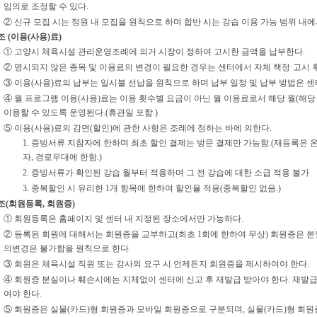
임의로 조정할 수 있다.
② 신규 모집 시는 정원 내 모집을 원칙으로 하며 합반 시는 강습 이용 가능 범위 내에서
조 (이용(사용)료)
① 고양시 체육시설 관리운영조례에 의거 시장이 정하여 고시한 금액을 납부한다.
② 명시되지 않은 종목 및 이용료의 변경이 필요한 경우는 센터에서 자체 책정·고시 
③ 이용(사용)료의 납부는 일시불 선납을 원칙으로 하며 납부 일정 및 납부 방법은 센
④ 월 프로그램 이용(사용)료는 이용 횟수별 요금이 아닌 월 이용료로서 해당 월(해당 
이용할 수 있도록 운영된다.(휴관일 포함.)
⑤ 이용(사용)료의 감면(할인)에 관한 사항은 조례에 정하는 바에 의한다.
1. 증빙서류 지참자에 한하며 최초 할인 결제는 방문 결제만 가능함.(재등록은 온
자, 경로우대에 한함.)
2. 증빙서류가 확인된 강습 월부터 적용하며 그 전 강습에 대한 소급 적용 불가
3. 중복할인 시 유리한 1개 항목에 한하여 할인율 적용(중복할인 없음.)
조(회원등록, 회원증)
① 회원등록은 홈페이지 및 센터 내 지정된 장소에서만 가능하다.
② 등록된 회원에 대해서는 회원증을 교부하고(최초 1회에 한하여 무상) 회원증은 본인
의변경은 불가함을 원칙으로 한다.
③ 회원은 체육시설 직원 또는 강사의 요구 시 언제든지 회원증을 제시하여야 한다.
④ 회원증 분실이나 훼손시에는 지체없이 센터에 신고 후 재발급 받아야 한다. 재발급
여야 한다.
⑤ 회원증은 실물(카드)형 회원증과 모바일 회원증으로 구분되며, 실물(카드)형 회원