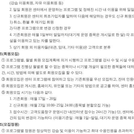
(강습 이용회원, 자유 이용회원 등)
2. 일일 회원은 센터에서 운영하는 프로그램 및 정해진 시간 내 이용을 위해 일
3. 신규회원은 센터의 최초가입자를 말하며 다음에 해당하는 경우도 신규 회원으
1) 취소, 환불 후 재가입 회원
2) 다른 프로그램으로 변경 신청한 경우
4. 기존회원은 매월 1일부터 말일까지(대기제 운영 종목은 개시일로 한 달) 각
설을 이용하고 있는 자를 말한다.
5. 상기 회원 외 이용자들(대관, 임대, 기타 이용)은 고객으로 분류
조(회원모집)
① 프로그램별, 월별 회원 모집계획에 의거 시행하고 프로그램별 강사 수 및 시설 수
② 프로그램 진행상 월별로 할 수 없는 종목이나 시기별 개설이 필요한 종목들에 대
간, 시간, 방법에 의해 별도로 회원모집을 할 수 있다.
③ 회원모집은 센터 프로그램에 참여하고 있는 기존회원을 우선 모집하고, 잔여 인
④ 회원모집은 게시판, 홈페이지, 유인물 또는 기타의 방법으로 공고를 하며, 센터 홍보
⑤ 회원모집 시기는 다음과 같다.
1. 기존회원 : 매월 17일 ~ 20일
2. 신규회원 : 매월 23일 10:00~25일 24:00 (종목별 분할모집 가능)
3. 접수시간 : 고객도움창구 운영시간 내(인터넷 접수는 24시간 가능) 단, 센
간의 임의 변경이 가능하다. (이용기준일 : 매월 1일~말일, 대기자 운영 종목 제외
조(모집정원)
① 프로그램별 정원은 정상적인 강습 및 이용이 가능하고 최대 수용인원을 초과하지 