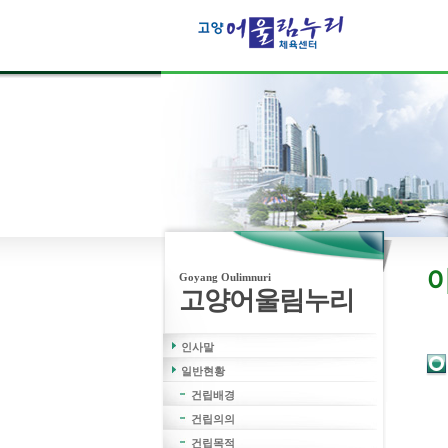
고객의 웃음보다 더 큰행복은 없습니다.
Goyang Oulimnuri
고양어울림누리
인사말
일반현황
건립배경
건립의의
건립목적