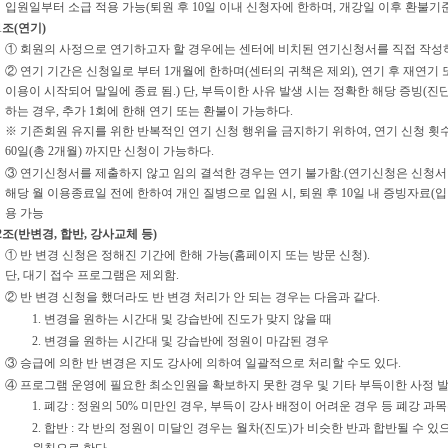
입원일부터 소급 적용 가능(퇴원 후 10일 이내 신청자에 한하며, 개강일 이후 환불기준
1조(연기)
① 회원의 사정으로 연기하고자 할 경우에는 센터에 비치된 연기신청서를 직접 작성
② 연기 기간은 신청일로 부터 1개월에 한하며(센터의 귀책은 제외), 연기 후 재연기 
이용이 시작되어 말일에 종료 됨.) 단, 부득이한 사유 발생 시는 정확한 해당 증빙(진
하는 경우, 추가 1회에 한해 연기 또는 환불이 가능하다.
※ 기존회원 유지를 위한 반복적인 연기 신청 행위을 금지하기 위하여, 연기 신청 횟수
60일(총 2개월) 까지만 신청이 가능하다.
③ 연기신청서를 제출하지 않고 임의 결석한 경우는 연기 불가함.(연기신청은 신청서 
해당 월 이용종료일 전에 한하여 개인 질병으로 입원 시, 퇴원 후 10일 내 증빙자료(입 
용 가능
2조(반변경, 합반, 강사교체 등)
① 반 변경 신청은 정해진 기간에 한해 가능(홈페이지 또는 방문 신청).
단, 대기 접수 프로그램은 제외함.
② 반 변경 신청을 했더라도 반 변경 처리가 안 되는 경우는 다음과 같다.
1. 변경을 원하는 시간대 및 강습반에 진도가 맞지 않을 때
2. 변경을 원하는 시간대 및 강습반에 정원이 마감된 경우
③ 승급에 의한 반 변경은 지도 강사에 의하여 일괄적으로 처리할 수도 있다.
④ 프로그램 운영에 필요한 최소인원을 확보하지 못한 경우 및 기타 부득이한 사정 발생
1. 폐강 : 정원의 50% 미만인 경우, 부득이 강사 배정이 어려운 경우 등 폐강 
2. 합반 : 각 반의 정원이 미달인 경우는 월차(진도)가 비슷한 반과 합반될 수 
원칙으로 한다.