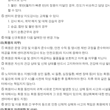
3. 월반 : 윗반(월차가 빠른 반)의 정원이 미달인 경우, 진도가 비슷하고 담당 
할 수 있다.
⑤ 센터의 운영상 지도강사는 교체될 수 있다.
1. 강사 퇴사, 계약 해지 및 대체 강습의 경우
2. 승급, 합반 및 월반 등의 경우
3. 정기 순환근무의 경우
⑥ 매월 신규회원은 다음 달에만 반 변경 가능
3조(회원의 의무)
① 회원은 운영 규정 및 이용자 준수사항, 안전 수칙 등 명시된 제반 규정을 준수하여
제공을 위해 센터관계자(강사 또는 안전요원)의 지시에 응해야 한다.
② 회원은 체육시설 및 센터가 제공하는 물품들을 보호하고 아껴 쓸 의무를 지닌다.
③ 회원은 자신의 건강 상태 및 신체 상태를 반드시 고지하여야 하며, 건강에 이상 발
다.
④ 노약자와 평소 지병(각종 성인 질환, 뇌 질환, 심장질환, 배변 장애 등)이 있는 회
의 필요에 의해 요구 시)를 사전에 작성 제출한 후 등록하여야 한다. 차후 위와 같은 
터에서는 책임지지 않는다.
⑤ 회원이나 회원 동반자의 귀책 사유로 인하여 발생한 도난, 상해 등의 사고와 시설물의
에 대해서는 회원 또는 회원 동반자에게 그 모든 책임이 있으며, 원상회복에 대한 변상 
센터에서 별도 지정)
⑥ 본인 및 이용 회원 간 부주의 등으로 인한 신체적 상해와 사고의 책임은 회원에게 
4조(회원의 자격제한 및 상실)