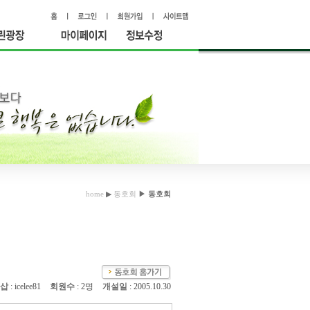
홈
로그인
회원가입
사이트맵
린광장
마이페이
정보수정
지
home
▶
동호회
▶
동호회
삽
: icelee81
회원수
: 2명
개설일
: 2005.10.30