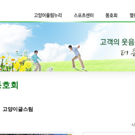
고양어울림누리
스포츠센터
동호회
열
동호회
고양이글스팀
시