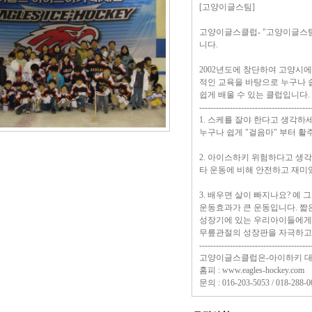
[고양이글스팀]
고양이글스클럽- "고양이글스
니다.
2002년도에 창단하여 고양시
적인 교육을 바탕으로 누구나
쉽게 배울 수 있는 클럽입니다.
----------------------------------------
1. 스케를 잘야 한다고 생각하
누구나 쉽게 "걸음마" 부터 활
2. 아이스하키 위험하다고 생
타 운동에 비해 안전하고 재미
3. 배우면 살이 빠지나요? 예 
운동효과가 큰 운동입니다. 짧
성장기에 있는 우리아이들에게 
무릎관절의 성장판을 자극하고,
----------------------------------------
고양이글스클럽은-아이하키 대
홈피 : www.eagles-hockey.com
문의 : 016-203-5053 / 018-288-0