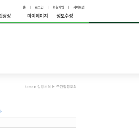
홈
로그인
회원가입
사이트맵
린광장
마이페이
정보수정
지
home
▶
일정조회
▶
주간일정조회
차