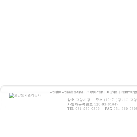
시민과 함께 시민을 위
고객서비스
미션/비전
개인정보처
상호
고양시청
주소
(10471)경기도 고
한 윤리경영
헌장
방침
사업자등록번호
128-83-01047
TEL
031-960-0300
FAX
031-960-030