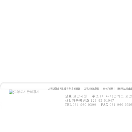
시민과 함께 시민을 위
고객서비스
미션/비전
개인정보처
상호
고양시청
주소
(10471)경기도 고
한 윤리경영
헌장
방침
사업자등록번호
128-83-01047
TEL
031-960-0300
FAX
031-960-030