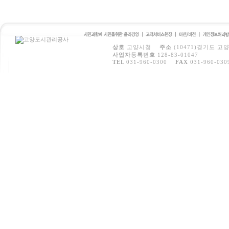
시민과 함께 시민을 위
고객서비스
미션/비전
개인정보처
상호
고양시청
주소
(10471)경기도 고
한 윤리경영
헌장
방침
사업자등록번호
128-83-01047
TEL
031-960-0300
FAX
031-960-030