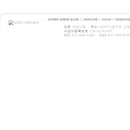
시민과 함께 시민을 위
고객서비스
미션/비전
개인정보처
상호
고양시청
주소
(10471)경기도 고
한 윤리경영
헌장
방침
사업자등록번호
128-83-01047
TEL
031-960-0300
FAX
031-960-030