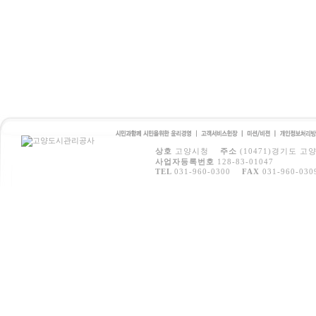
시민과 함께 시민을 위
고객서비스
미션/비전
개인정보처
상호
고양시청
주소
(10471)경기도 고
한 윤리경영
헌장
방침
사업자등록번호
128-83-01047
TEL
031-960-0300
FAX
031-960-030